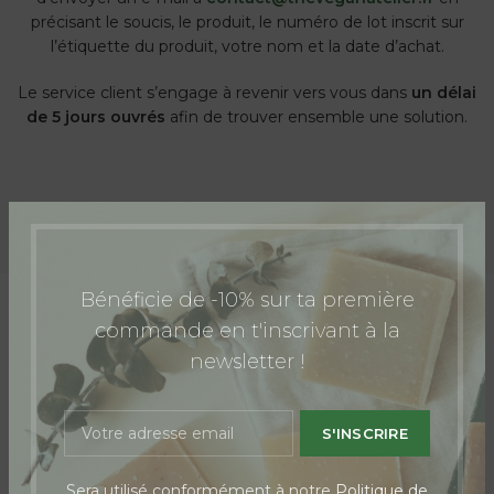
précisant le soucis, le produit, le numéro de lot inscrit sur
l’étiquette du produit, votre nom et la date d’achat.
Le service client s’engage à revenir vers vous dans
un délai
de 5 jours ouvrés
afin de trouver ensemble une solution.
Bénéficie de -10% sur ta première
commande en t'inscrivant à la
newsletter !
Sera utilisé conformément à notre
Politique de