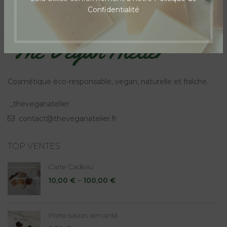
Confidentialité
Cosmétique éco-responsable, vegan, naturelle et fraîche.
_theveganatelier
contact@theveganatelier.fr
TOP VENTES
Carte Cadeau
10,00
€
–
100,00
€
Porte savon aimanté