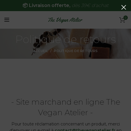
📦 Livraison offerte,
dès 39€ d'achat
0
Politique de retours
ACCUEIL
POLITIQUE DE RETOURS
- Site marchand en ligne The
Vegan Atelier -
Pour toute réclamation concernant un produit, merci
d’envoyer un e-mail à
contact@theveganatelier.fr
en